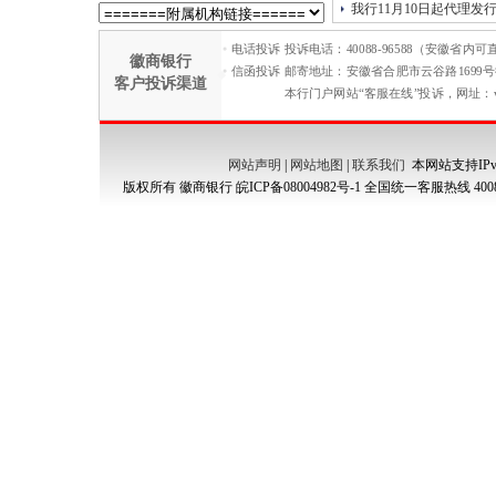
我行11月10日起代理发行2
电话投诉
投诉电话：40088-96588（安徽省内可
徽商银行
信函投诉
邮寄地址：安徽省合肥市云谷路1699号徽
客户投诉渠道
本行门户网站“客服在线”投诉，网址：www.h
网站声明
|
网站地图
|
联系我们
本网站支持IPv
版权所有 徽商银行
皖ICP备08004982号-1
全国统一客服热线 4008