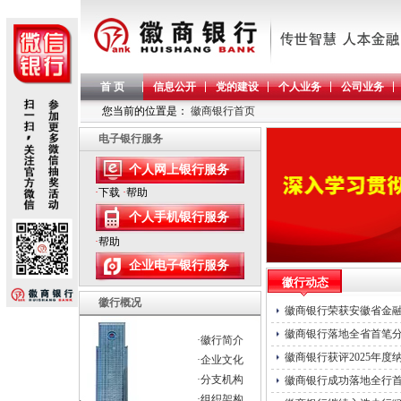
首 页
信息公开
党的建设
个人业务
公司业务
您当前的位置是：
徽商银行首页
电子银行服务
个人网上银行服务
·
下载
·
帮助
个人手机银行服务
·
帮助
企业电子银行服务
徽行动态
徽行概况
徽商银行荣获安徽省金融“
徽商银行落地全省首笔
·徽行简介
徽商银行获评2025年度
·企业文化
·分支机构
徽商银行成功落地全行
·组织架构