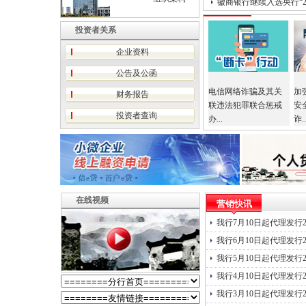
徽商银行继续入选央行“20
投资者关系
企业资料
公告及公函
电信网络诈骗及其关
加
财务报告
联违法犯罪联合惩戒
安
投资者查询
办...
诈..
在线视频
营销快讯
我行7月10日起代理发行20
我行6月10日起代理发行20
我行5月10日起代理发行20
我行4月10日起代理发行20
我行3月10日起代理发行20