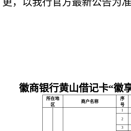
更，以我行官方最新公告为
徽商银行黄山借记卡“徽
所在地
序
商户名称
区
号
1
2
3