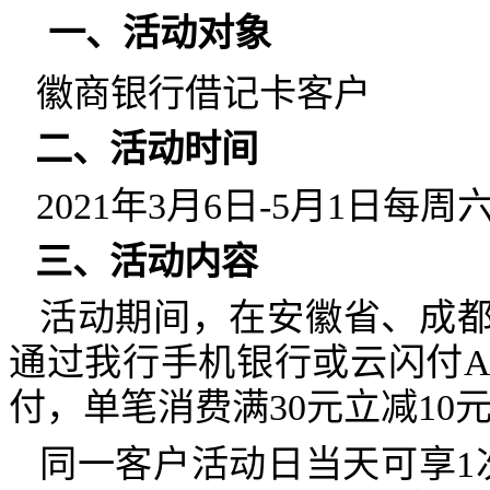
一、活动对象
徽商银行借记卡客户
二、活动时间
2021
年
3
月
6
日
-5
月
1
日每周
三、活动内容
活动期间，在安徽省、成
通过我行手机银行或云闪付
A
付，单笔消费满
30
元立减
10
同一客户活动日当天可享
1