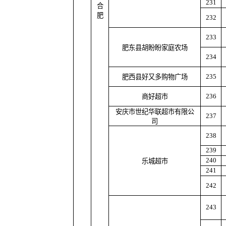
231
合
肥
232
233
肥东县胡盼盼家庭农场
234
235
肥西县好又多购物广场
236
商好超市
安庆市世纪华联超市有限公
237
司
238
239
240
乐城超市
241
242
243