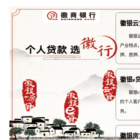
徽银云
徽银
产业特点
押、质押
徽银e
徽银
的个人客
务。
徽银房