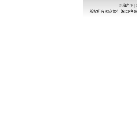
网站声明
|
版权所有 徽商银行
皖ICP备08