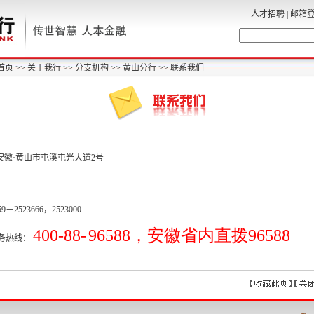
人才招聘
|
邮箱
首页
>>
关于我行 >>
分支机构 >>
黄山分行 >>
联系我们
安徽·黄山市屯溪屯光大道2号
－2523666，2523000
400-88-
96588，安徽省内直拨96588
服务热线：