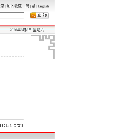
登录
|
加入收藏
简
|
繁
|
English
2026年8月8日 星期六