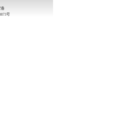
安备
00873号