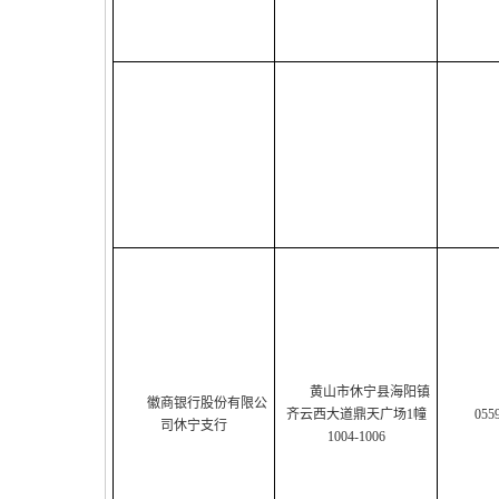
黄山市休宁县海阳镇
徽商银行股份有限公
齐云西大道鼎天广场1幢
055
司休宁支行
1004-1006