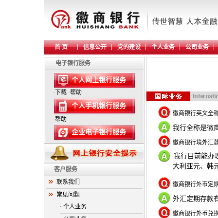
首 页
信息公开
党的建设
个人业务
公司业务
电子银行服务
个人网上银行服务
·
下载
·
帮助
个人手机银行服务
徽商银行英文全
·
帮助
我行全称是徽
企业电子银行服务
徽商银行境外汇
我行目前能办
大利亚元、韩元
客户服务
联系我们
徽商银行外币定
常见问题
外汇定期存款
· 个人业务
徽商银行外币兑