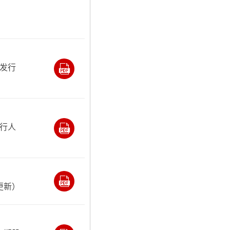
发行
行人
更新）