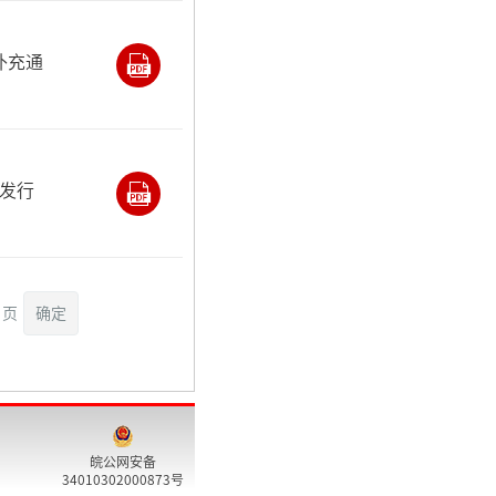
补充通
发行
页
确定
皖公网安备
34010302000873号