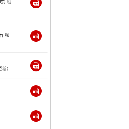
末期股
作规
更新）