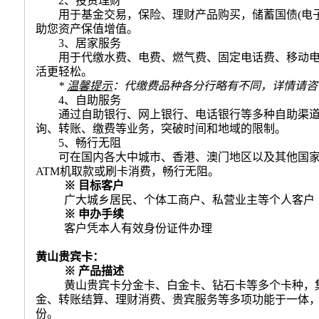
2
、投资理财
用于基金交易，保险、理财产品购买，储蓄国债
(
电
助您资产保值增值。
3
、居家服务
用于代缴水费、电费、燃气费、固定电话费、移动
活更轻松。
*
温馨提示
：代缴费品种各分行略有不同，详情请咨
4
、自助服务
通过自助银行、网上银行、电话银行等多种自助渠
询、转账、缴费等业务，突破时间和地域的限制。
5
、畅行无阻
可在国内各大中城市、香港、澳门地区以及其他国
ATM
机取款或刷卡消费，畅行无阻。
※ 目标客户
广大城乡居民、个体工商户、私营业主等个人客户
※
申办手续
客户凭本人有效身份证件办理
黄山贵宾卡：
※ 产品描述
黄山贵宾卡分金卡、白金卡、钻石卡等多个卡种，
金、转账结算、理财消费、贵宾服务等多项功能于一体
份。