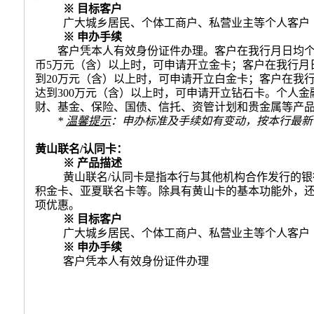
※ 目标客户
广大城乡居民、个体工商户、私营业主等个人客户
※
申办手续
客户凭本人有效身份证件办理。客户在我行月日均
币
5
万元（含）以上时，可申请开立金卡；客户在我行月
到
20
万元（含）以上时，可申请开立白金卡；客户在我
达到
300
万元（含）以上时，可申请开立钻石卡。个人金
财、基金、保险、国债、信托、资管计划和贵金属等产
*
温馨提示
：申办标准及手续如有变动，按本行最新
黄山联名
/
认同卡：
※ 产品描述
黄山联名
/
认同卡是指
本行
与其他机构合作发行的银
积金卡、亚夏联名卡等。除具有黄山卡的基本功能外，
项优惠。
※ 目标客户
广大城乡居民、个体工商户、私营业主等个人客户
※ 申办手续
客户凭本人有效身份证件办理