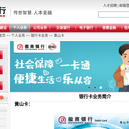
人才招聘
|
邮箱
建设
个人业务
公司业务
交易银行
电子银行
普惠金融
信
首页
>>
个人业务
>>
银行卡业务
>>
黄山卡
银行卡业务简介
黄山卡：