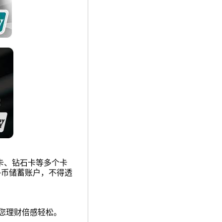
卡、钻石卡等多个卡
外币储蓄账户，
不得透
您理财倍感轻松。