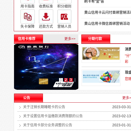
刷卡有“金”喜
用卡指南
收费标准
积分细则
黄山信用卡云闪付首绑营销活
黄山信用卡微信首绑营销活动
失卡保障
还款方式
营销人员
信用卡推荐
更多>>
分期付款
消
“分
彩
现
您
1
2
3
公告
更多>
关于注销长期睡眠卡的公告
2023-03-31
关于设置信用卡溢缴款消费限额的公告
2023-02-13
关于信用卡部分业务调整的公告
2023-01-31