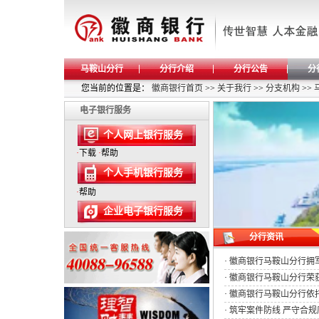
马鞍山分行
分行介绍
分行公告
分
您当前的位置是：
徽商银行首页
>>
关于我行
>>
分支机构
>>
电子银行服务
个人网上银行服务
·
下载
·
帮助
个人手机银行服务
·
帮助
企业电子银行服务
分行资讯
·
徽商银行马鞍山分行拥
·
徽商银行马鞍山分行荣
·
徽商银行马鞍山分行依托
·
筑牢案件防线 严守合规底