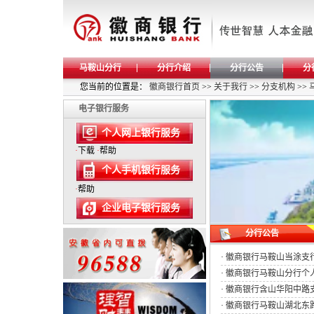
马鞍山分行
分行介绍
分行公告
分
您当前的位置是：
徽商银行首页
>>
关于我行
>>
分支机构
>>
电子银行服务
个人网上银行服务
·
下载
·
帮助
个人手机银行服务
·
帮助
企业电子银行服务
分行公告
·
徽商银行马鞍山当涂支
·
徽商银行马鞍山分行个
·
徽商银行含山华阳中路
·
徽商银行马鞍山湖北东