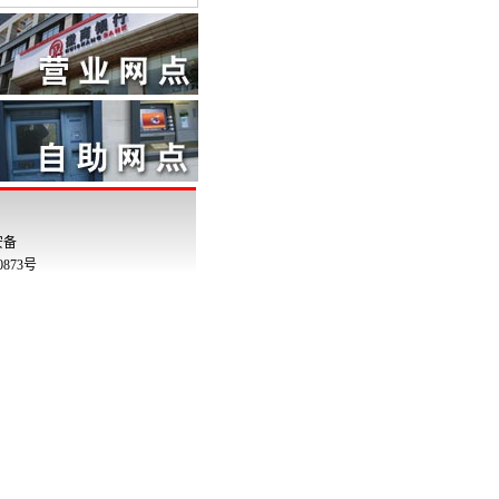
安备
00873号