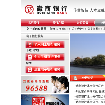
北京分行
分行介绍
分行公告
分
您当前的位置是：
徽商银行首页
>>
关于我行
>>
分支机构
>>
电子银行服务
个人网上银行服务
·
下载
·
帮助
个人手机银行服务
·
帮助
企业电子银行服务
分行资讯
·
徽商银行北京分行联合中国
·
弘扬雷锋精神 践行金融为
·
徽商银行北京分行联合
·
徽商银行北京分行开展