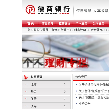
首 页
信息公开
党的建设
个人业务
公司业务
您当前的位置是：
徽商银行首页
>>
财富管理
>>
贵金属专栏
>
财富管理
公告专栏
理财
关于近期贵金属业务市
关于暂停“徽福金”投
基金
关于“徽福金（迎客松版
保险
业务公告
债券