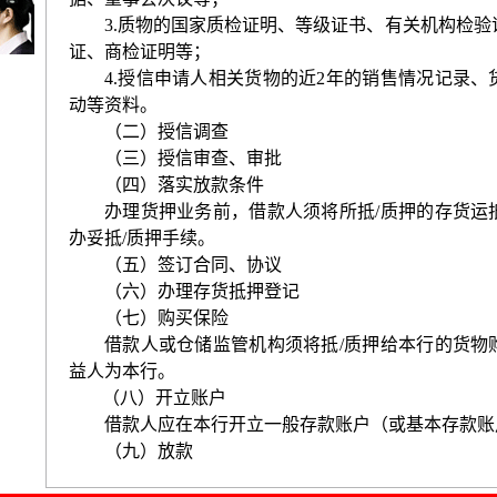
3.
质物的国家质检证明、等级证书、有关机构检验
证、商检证明等；
4.
授信申请人相关货物的近
2
年的销售情况记录、
动等资料。
（二）授信调查
（三）授信审查、审批
（四）落实放款条件
办理货押业务前，借款人须将所抵
/
质押的存货运
办妥抵
/
质押手续。
（五）签订合同、协议
（六）办理存货抵押登记
（七）购买保险
借款人或仓储监管机构须将抵
/
质押给本行的货物
益人为本行。
（八）开立账户
借款人应在本行开立一般存款账户（或基本存款账
（九）放款