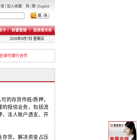
登录
|
加入收藏
简
|
繁
|
English
用卡
财富管理
投资者关系
2026年8月7日 星期五
全球代理行合作
认可的存货作抵
/
质押，
理的授信业务，包括流
押、法人账户透支、开
业存货，解决资金占压