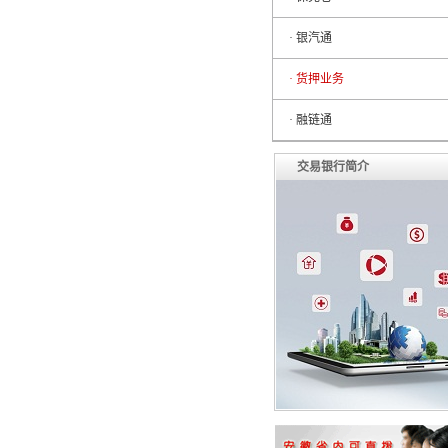
· 银汽通
· 货押业务
· 融链通
交易银行简介