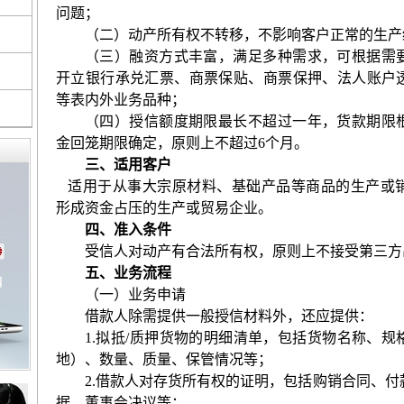
问题；
（二）动产所有权不转移，不影响客户正常的生产
（三）融资方式丰富，满足多种需求，可根据需
开立银行承兑汇票、商票保贴、商票保押、法人账户
等表内外业务品种；
（四）授信额度期限最长不超过一年，货款期限
金回笼期限确定，原则上不超过
6
个月。
三、适用客户
适用于从事大宗原材料、基础产品等商品的生产或
形成资金占压的生产或贸易企业。
四、准入条件
受信人对动产有合法所有权，原则上不接受第三方
五、业务流程
（一）业务申请
借款人除需提供一般授信材料外，还应提供：
1.
拟抵
/
质押货物的明细清单，包括货物名称、规
地）、数量、质量、保管情况等；
2.
借款人对存货所有权的证明，包括购销合同、付
据、董事会决议等；