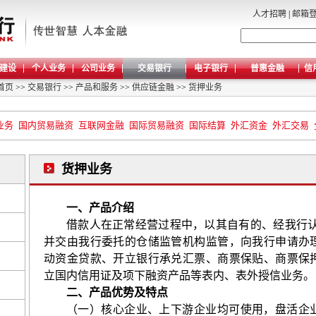
人才招聘
|
邮箱
建设
个人业务
公司业务
交易银行
电子银行
普惠金融
信
首页
>>
交易银行
>>
产品和服务
>>
供应链金融
>>
货押业务
业务
国内贸易融资
互联网金融
国际贸易融资
国际结算
外汇资金
外汇交易
货押业务
一、产品介绍
借款人在正常经营过程中，以其自有的、经我行
并交由我行委托的仓储监管机构监管，向我行申请办
动资金贷款、开立银行承兑汇票、商票保贴、商票保
立国内信用证及项下融资产品等表内、表外授信业务。
二、产品优势及特点
（一）核心企业、上下游企业均可使用，盘活企