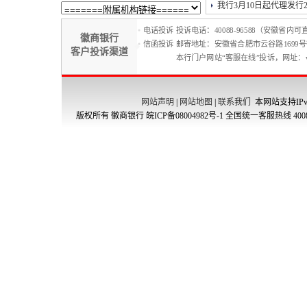
我行3月10日起代理发行20
电话投诉
投诉电话：40088-96588（安徽省内可
徽商银行
信函投诉
邮寄地址：安徽省合肥市云谷路1699号徽
客户投诉渠道
本行门户网站“客服在线”投诉，网址：www.h
网站声明
|
网站地图
|
联系我们
本网站支持IPv
版权所有 徽商银行
皖ICP备08004982号-1
全国统一客服热线 4008