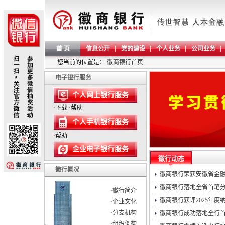
首 页
信息公开
党的建设
个人业务
公司业务
您当前的位置是：
徽商银行首页
电子银行服务
个人网上银行服务
·
下载
·
帮助
个人手机银行服务
·
帮助
企业电子银行服务
徽行动态
徽行概况
徽商银行荣获安徽省金融“
徽商银行落地全省首笔
·徽行简介
徽商银行获评2025年度
·企业文化
·分支机构
徽商银行成功落地全行
·组织架构