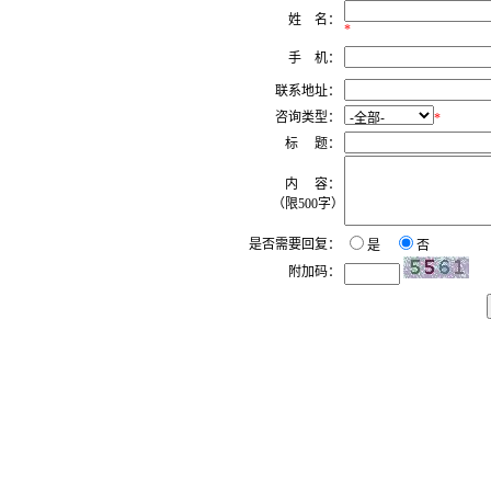
姓 名：
*
手 机：
联系地址：
咨询类型：
*
标 题：
内 容：
（限500字）
是否需要回复：
是
否
附加码：