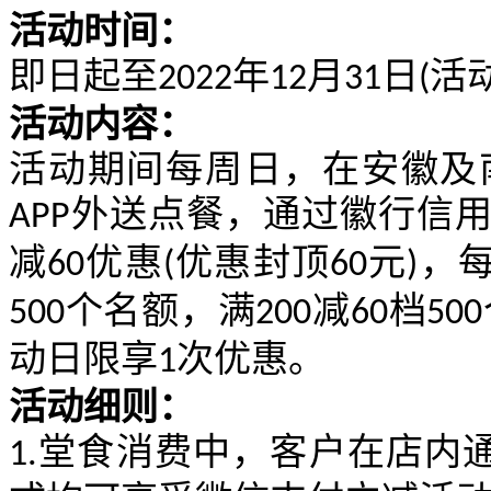
活动时间：
即日起至
年
月
日
活
2022
12
31
(
活动内容：
活动期间每周日，在安徽及
外送点餐，通过徽行信
APP
减
优惠
优惠封顶
元
，
60
(
60
)
个名额，满
减
档
500
200
60
500
动日限享
次优惠。
1
活动细则：
堂食消费中，客户在店内
1.