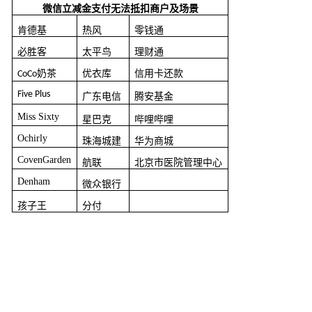
微信立减金支付无法抵扣商户及场景
肯德基
热风
零钱通
必胜客
太平鸟
理财通
奶茶
优衣库
信用卡还款
CoCo
Five Plus
广东电信
腾安基金
Miss Sixty
星巴克
哔哩哔哩
Ochirly
珠海城建
华为商城
CovenGarden
航联
北京市医院管理中心
Denham
微众银行
孩子王
分付