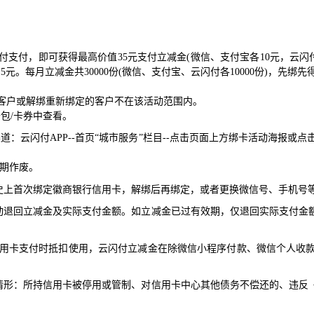
付支付，即可获得最高价值
35
元支付立减金
(
微信、支付宝各
10
元，云闪
15
元。每月立减金共
30000
份
(
微信、支付宝、云闪付各
10000
份
)
，先绑先
客户或解绑重新绑定的客户不在该活动范围内。
卡包
/
卡券中查看。
渠道：云闪付
APP--
首页
“
城市服务
”
栏目
--
点击页面上方绑卡活动海报或点
期作废。
史上首次绑定徽商银行信用卡，解绑后再绑定，或者更换微信号、手机号
动退回立减金及实际支付金额。如立减金已过有效期，仅退回实际支付金
用卡支付时抵扣使用，云闪付立减金在除微信小程序付款、微信个人收
情形：所持信用卡被停用或管制、对信用卡中心其他债务不偿还的、违反