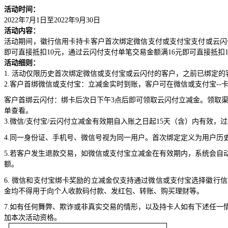
活动时间：
2022
年
7
月
1
日至
2022
年
9
月
30
日
活动内容：
活动期间，徽行信用卡持卡客户首次绑定微信支付或支付宝支付或云闪
即可直接抵扣
10
元，通过云闪付支付单笔交易金额满
16
元即可直接抵扣
活动细则：
1.
活动仅限历史首次绑定微信或支付宝或云闪付的客户，之前已绑定的
2.
客户首绑微信或支付宝：立减金实时到账，客户可在微信或支付宝
--
客户首绑云闪付：绑卡后
次日下午
3
点后即可领取云闪付立减金。领取
单查看。
3.
微信
/
支付宝
/
云闪付立减金有效期自入账之日起
15
天（含）内有效，过
4.
同一身份证、手机号、微信号视为同一用户。首次绑定定义为用户历
5.
若客户发生退款交易，如微信或支付宝立减金在有效期内，系统会自
额。
6.
微信和支付宝绑卡奖励的立减金仅支持通过微信或支付宝选择徽行信
金均不得用于向个人收款码付款、发红包、转账、购买理财等。
7.
如有任何舞弊、欺诈或非真实交易的情形，以及持卡人如有下述任一
加本次活动资格。