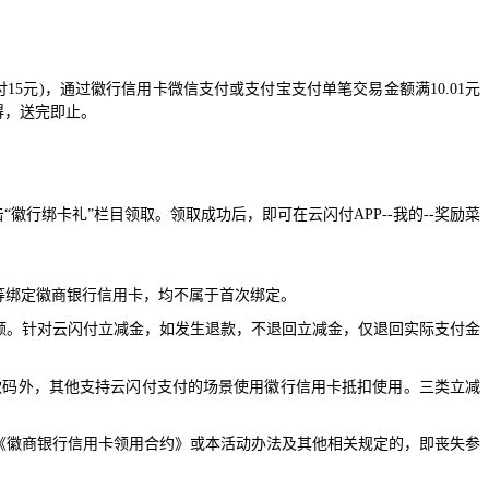
付
15
元
)
，通过徽行信用卡微信支付或支付宝支付单笔交易金额满
10.01
元
得，送完即止。
击
“
徽行绑卡礼
”
栏目领取。领取成功后，即可在云闪付
APP--
我的
--
奖励菜
等绑定徽商银行信用卡，均不属于首次绑定。
额。针对云闪付立减金，如发生退款，不退回立减金，仅退回实际支付金
款码外，其他支持云闪付支付的场景使用徽行信用卡抵扣使用。三类立减
《徽商银行信用卡领用合约》或本活动办法及其他相关规定的，即丧失参