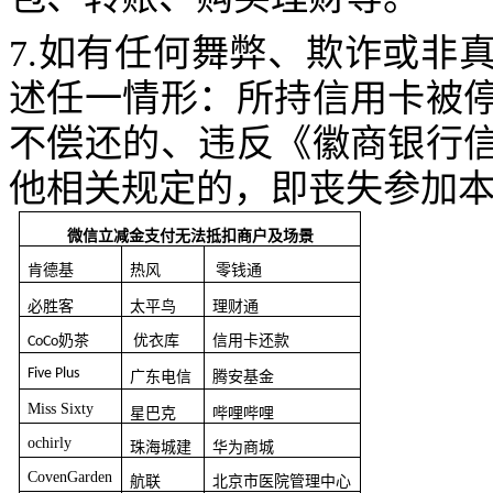
7.
如有任何舞弊、欺诈或非
述任一情形：所持信用卡被
不偿还的、违反《徽商银行
他相关规定的，即丧失参加
微信立减金支付无法抵扣商户及场景
肯德基
热风
零钱通
必胜客
太平鸟
理财通
奶茶
优衣库
信用卡还款
CoCo
Five Plus
广东电信
腾安基金
Miss Sixty
星巴克
哔哩哔哩
ochirly
珠海城建
华为商城
CovenGarden
航联
北京市医院管理中心