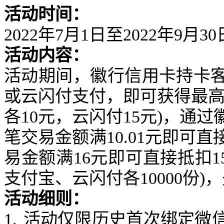
活动时间：
2022
年
7
月
1
日至
2022
年
9
月
30
活动内容：
活动期间，徽行信用卡持卡
或云闪付支付，即可获得最
各
10
元，云闪付
15
元
)
，通过
笔交易金额满
10.01
元即可直
易金额满
16
元即可直接抵扣
1
支付宝、云闪付各
10000
份
)
，
活动细则：
1.
活动仅限历史首次绑定微