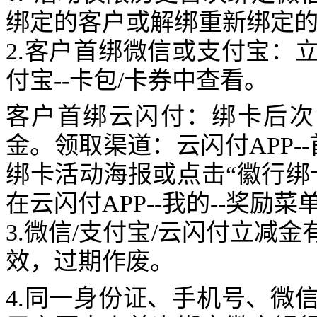
绑定的客户或解绑重新绑定
2.
客户首绑微信或支付宝：
付宝
--
卡包
/
卡券中查看。
客户首绑云闪付：绑卡后
次
金。领取渠道：云闪付
APP--
绑卡活动海报或点击
“
徽行绑
在云闪付
APP--
我的
--
奖励菜
3.
微信
/
支付宝
/
云闪付立减金
效，过期作废。
4.
同一身份证、手机号、微