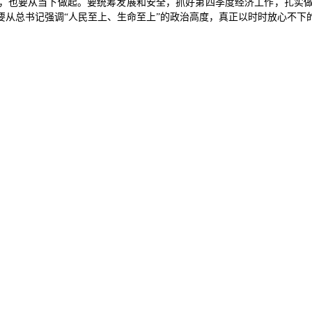
，也要从当下做起。要统筹发展和安全，抓好第四季度经济工作，扎实
要从总书记强调
“人民至上、生命至上”的政治高度，真正以时时放心不