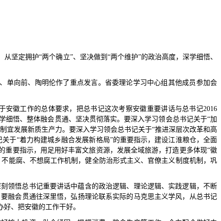
从坚定拥护“两个确立”、坚决做到“两个维护”的政治高度，深学细悟、
雄、单向前、陶明伦作了重点发言。省委理论学习中心组其他成员参加会
于安徽工作的总体要求，把总书记这次考察安徽重要讲话与总书记
2016
深学细悟、整体融会贯通、坚决贯彻落实。要深入学习领会总书记关于“加
制宜发展新质生产力。要深入学习领会总书记关于“推进深层次改革和高
关于“着力构建城乡融合发展新格局”的重要指示，建设江淮粮仓，全面
的重要指示，用足用好丰富文旅资源，发展全域旅游，打造更多体现“徽
、不能腐、不想腐工作机制，健全防治形式主义、官僚主义制度机制，巩
深刻领悟总书记重要讲话中蕴含的政治逻辑、理论逻辑、实践逻辑，不断
。要融会贯通往深里悟，弘扬理论联系实际的马克思主义学风，从总书记
办好、把安徽的工作干好。