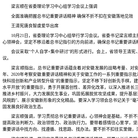
梁言顺在省委理论学习中心组学习会议上强调
全面准确把握总书记重要讲话精神
确保不折不扣在安徽落地见效
王清宪唐良智虞爱华出席
10月21日，省委理论学习中心组举行学习会议。省委书记梁言顺
心领神会，坚定不移沿着总书记指引的方向前进，确保总书记重要讲话
会议采取
“个人自学+集中研讨”的形式进行。会上，省领导王清
议。
梁言顺指出，总书记重要讲话蕴含着对安徽发展的战略考量、对
年、2020年考察安徽重要讲话精神和关于安徽工作的一系列重要指示
快科技创新和产业转型升级”的重要指示，坚定不移下好创新先手棋，
水平开放”的重要指示，勇于开展首创性、差异化改革，以深入推进长
推进乡村振兴，大力发展民生事业，巩固拓展脱贫攻坚成果，提升基层
风皖韵”、展示安徽新形象的文化精品。要深入学习领会总书记关于“
固发展良好政治生态。
梁言顺强调，学习贯彻总书记重要讲话，心领神会是基础，不折不
提高政治判断力、政治领悟力、政治执行力。要带着感情往心里学，坚
重要讲话中找方向、找遵循、找思路、找办法。要不折不扣往实里做，