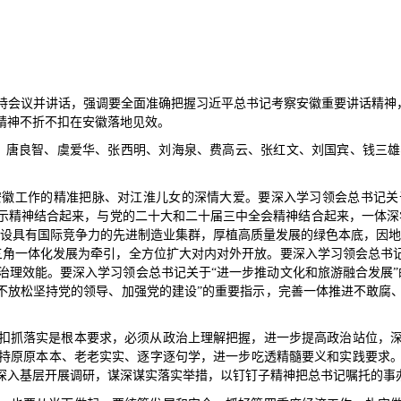
主持会议并讲话，强调要全面准确把握习近平总书记考察安徽重要讲话精神，
精神不折不扣在安徽落地见效。
宪、唐良智、虞爱华、张西明、刘海泉、费高云、张红文、刘国宾、钱三
安徽工作的精准把脉、对江淮儿女的深情大爱。要深入学习领会总书记关
批示精神结合起来，与党的二十大和二十届三中全会精神结合起来，一体
建设具有国际竞争力的先进制造业集群，厚植高质量发展的绿色本底，因地
三角一体化发展为牵引，全方位扩大对内对外开放。要深入学习领会总书记
治理效能。要深入学习领会总书记关于“进一步推动文化和旅游融合发展”
毫不放松坚持党的领导、加强党的建设”的重要指示，完善一体推进不敢腐
扣抓落实是根本要求，必须从政治上理解把握，进一步提高政治站位，
持原原本本、老老实实、逐字逐句学，进一步吃透精髓要义和实践要求
深入基层开展调研，谋深谋实落实举措，以钉钉子精神把总书记嘱托的事