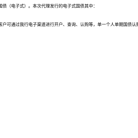
储蓄国债（电子式）。本次代理发行的电子式国债其中：
户可通过我行电子渠道进行开户、查询、认购等，单一个人单期国债认购