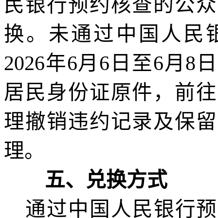
民银行
预约核查
的
公众
换。
未通过中国人民
2026
年
6
月
6
日至
6
月
8
日
居民身份证原件，前往
理撤销
违约
记录及保留
理。
五、兑换方式
通过中国人民银行预