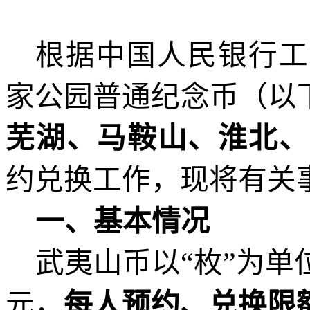
根据中国人民银行工
家公园普通纪念币
（以
芜湖
、
马鞍山、淮北
、
约
兑换
工作，现
将
有关
一
、基本情况
武夷山币
以
“
枚
”为单
元
，
每人预约、兑换限