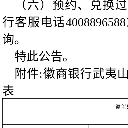
（
六
）
预约
、兑换过
行
客服电话
4
0088
9658
询。
特此公告。
附件
:
徽商银行武夷
表
徽商