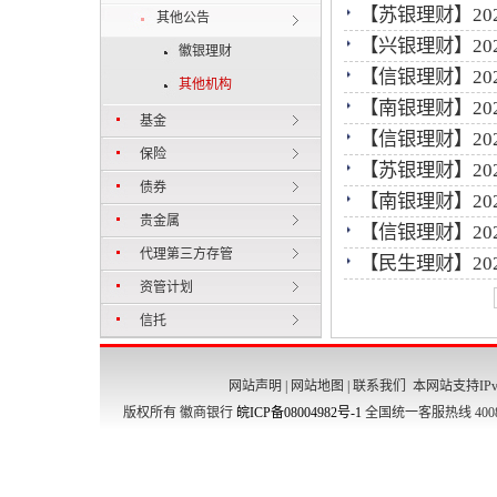
【苏银理财】202
其他公告
【兴银理财】202
徽银理财
【信银理财】202
其他机构
【南银理财】202
基金
【信银理财】202
保险
【苏银理财】202
债券
【南银理财】202
贵金属
【信银理财】202
代理第三方存管
【民生理财】202
资管计划
信托
网站声明
|
网站地图
|
联系我们
本网站支持IPv
版权所有 徽商银行
皖ICP备08004982号-1
全国统一客服热线 4008