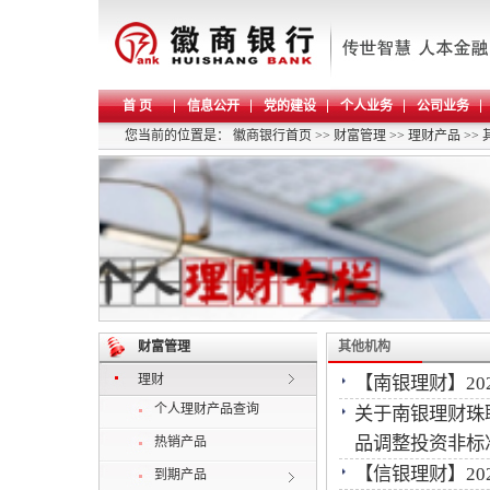
首 页
信息公开
党的建设
个人业务
公司业务
您当前的位置是：
徽商银行首页
>>
财富管理
>>
理财产品
>>
财富管理
其他机构
理财
【南银理财】202
个人理财产品查询
关于南银理财珠
品调整投资非标
热销产品
【信银理财】202
到期产品