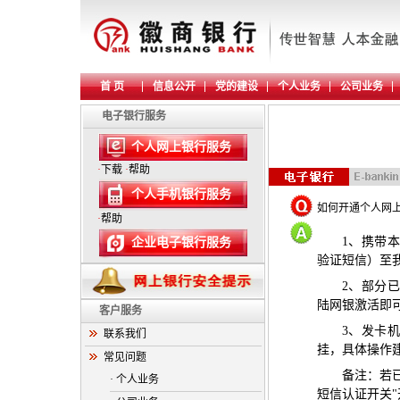
首 页
信息公开
党的建设
个人业务
公司业务
电子银行服务
个人网上银行服务
·
下载
·
帮助
个人手机银行服务
如何开通个人网
·
帮助
1
、携带本
企业电子银行服务
验证短信）至
2
、部分已
陆网银激活即
客户服务
3
、发卡机
联系我们
挂，具体操作
常见问题
备注：若
· 个人业务
短信认证开关
"