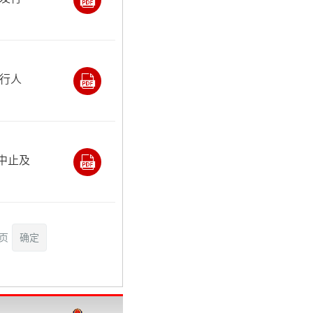
行人
中止及
页
确定