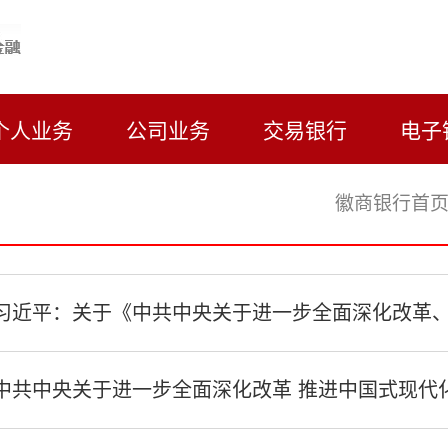
个人业务
公司业务
交易银行
电子
徽商银行首
习近平：关于《中共中央关于进一步全面深化改革
中共中央关于进一步全面深化改革 推进中国式现代