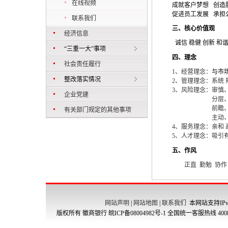
在线视频
成就客户梦想
创造
促进员工发展
承担
联系我们
三、核心价值观
经济信息
诚信 稳健 创新 和
“三重一大”事项
四、理念
社会责任履行
1
、经营理念：
与市
整改落实情况
2
、管理理念：系统 
3
、风险理念：审慎
企业党建
分层
前瞻
有关部门规定的其他事项
主动
4
、服务理念：
亲和 
5
、人才理念：吸引
五、作风
正直
勤勉
协作
网站声明
|
网站地图
|
联系我们
本网站支持IPv
版权所有 徽商银行
皖ICP备08004982号-1
全国统一客服热线 4008