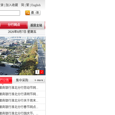
登录
|
加入收藏
简
|
繁
|
English
分行网点
2026年8月7日 星期五
1
2
行公告
集中采购
徽商银行淮北分行劳动节网...
徽商银行淮北分行清明节网...
徽商银行淮北分行关于周末...
徽商银行淮北分行春节网点...
徽商银行淮北分行国庆节、...