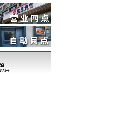
安备
00873号