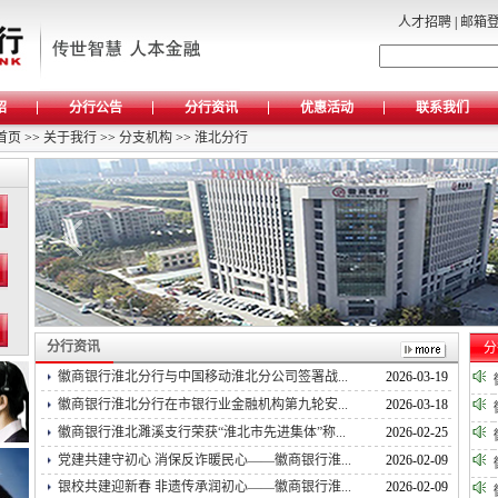
人才招聘
|
邮箱
绍
分行公告
分行资讯
优惠活动
联系我们
首页
>>
关于我行
>>
分支机构
>>
淮北分行
分行资讯
分
徽商银行淮北分行与中国移动淮北分公司签署战...
2026-03-19
徽商银行淮北分行在市银行业金融机构第九轮安...
2026-03-18
徽商银行淮北濉溪支行荣获“淮北市先进集体”称...
2026-02-25
党建共建守初心 消保反诈暖民心——徽商银行淮...
2026-02-09
银校共建迎新春 非遗传承润初心——徽商银行淮...
2026-02-09