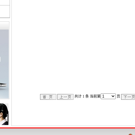
共计
1
条 当前第
页