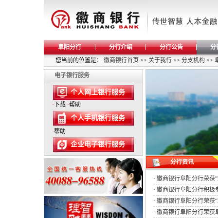
阜阳分行
分行介绍
分行公告
分
您当前的位置是：
徽商银行首页
>>
关于我行
>>
分支机构
>>
电子银行服务
个人网上银行服务
·
下载
·
帮助
个人手机银行服务
·
帮助
企业电子银行服务
分行资讯
·
徽商银行阜阳分行荣获“
·
徽商银行阜阳分行积极参加
·
徽商银行阜阳分行荣获“
·
徽商银行阜阳分行荣获