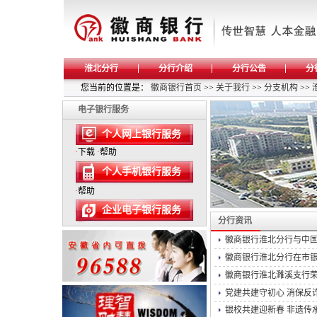
淮北分行
分行介绍
分行公告
分
您当前的位置是：
徽商银行首页
>>
关于我行
>>
分支机构
>>
电子银行服务
个人网上银行服务
·
下载
·
帮助
个人手机银行服务
·
帮助
企业电子银行服务
分行资讯
徽商银行淮北分行与中国
徽商银行淮北分行在市银
徽商银行淮北濉溪支行荣获
党建共建守初心 消保反诈
银校共建迎新春 非遗传承