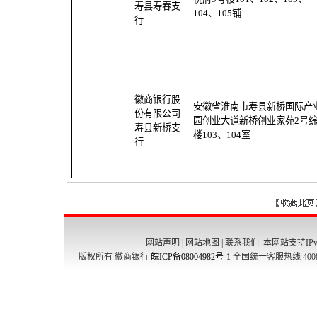
寿县寿春支
104
、
105
铺
行
徽商银行股
安徽省淮南市寿县新桥国际产
份有限公司
园创业大道新桥创业家苑
2
号
寿县新桥支
楼
103
、
104
室
行
网站声明
|
网站地图
|
联系我们
本网站支持IPv
版权所有 徽商银行
皖ICP备08004982号-1
全国统一客服热线 4008