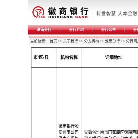
淮南分行
分行介绍
分行公告
分
当前位置：
首页
>>
关于我行
>>
分支机构
>>
淮南分行
>>
分行网
市
/
区
/
县
机构名称
详细地址
徽商银行股
份有限公司
安徽省淮南市田家庵区舜耕西