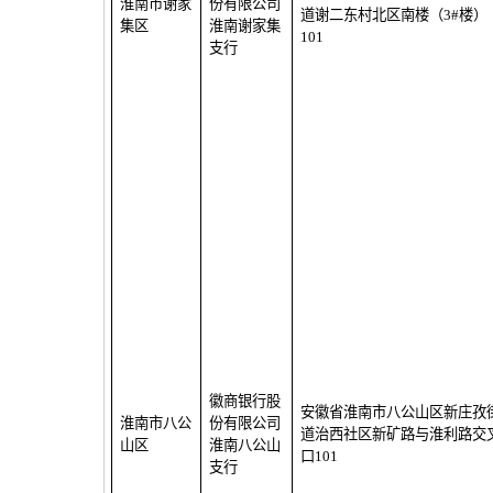
淮南市谢家
份有限公司
道谢二东村北区南楼（
3#
楼）
集区
淮南谢家集
101
支行
徽商银行股
安徽省淮南市八公山区新庄孜
淮南市八公
份有限公司
道治西社区新矿路与淮利路交
山区
淮南八公山
口
101
支行