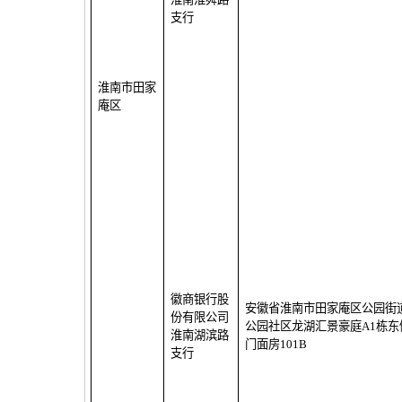
支行
淮南市田家
庵区
徽商银行股
安徽省淮南市田家庵区公园街
份有限公司
公园社区龙湖汇景豪庭
A1
栋东
淮南湖滨路
门面房
101B
支行