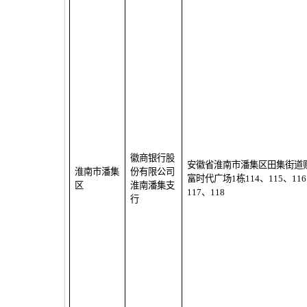
徽商银行股
安徽省淮南市潘集区田集街道
淮南市潘集
份有限公司
富时代广场
1
栋
114
、
115
、
116
区
淮南潘集支
117
、
118
行