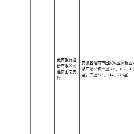
徽商银行股
安徽省淮南市田家庵区高新区
份有限公司
基广场
S5
栋一层
106
、
107
、
10
淮南山南支
室，二层
213
、
214
、
215
室
行