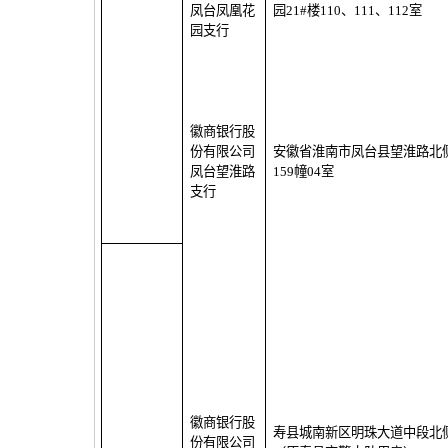
凤台凤凰花
园
21#
楼
110
、
111
、
112
室
园支行
徽商银行股
份有限公司
安徽省淮南市凤台县望淮路北
凤台望淮路
159
幢
04
室
支行
徽商银行股
寿县城南新区明珠大道中段北
份有限公司