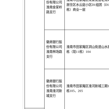
份有限公司
居住区水云庭小区
D1
组团（
D1
淮南金家岭
栋）商业一层
路支行
徽商银行股
份有限公司
淮南市田家庵区洞山街道山水
淮南林场路
栋（现
11
栋）
104
支行
徽商银行股
份有限公司
淮南市田家庵区淮河新城三期
淮南淮河新
栋
105
、
205
城支行