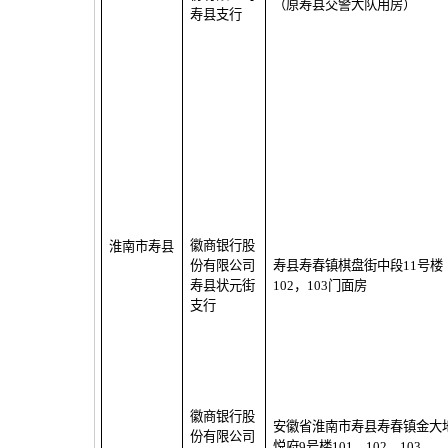
（原寿县交警大队用房）
寿县支行
徽商银行股
淮南市寿县
份有限公司
寿县寿春镇棋盘街中段
11
号楼
寿县状元街
102
，
103
门面房
支行
徽商银行股
安徽省淮南市寿县寿春镇金大地
份有限公司
悦府
9
号楼
101
、
102
、
103
、