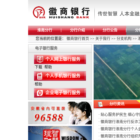
淮南分行
分行介绍
分行公告
分
您当前的位置是：
徽商银行首页
>>
关于我行
>>
分支机构
>>
电子银行服务
个人网上银行服务
·
下载
·
帮助
个人手机银行服务
·
帮助
企业电子银行服务
分行资讯
·
贴心服务护民生 细心
·
徽商银行淮南分行反诈
·
徽商银行淮南分行个人
·
徽商银行淮南分行组织开