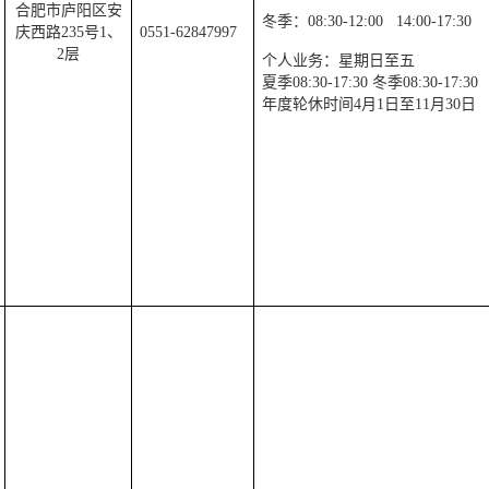
合肥市庐阳区安
冬季：
08:30-12:00
14:00-17:30
庆西路
235
号
1
、
0551-62847997
2
层
个人业务：星期日至五
夏季
08:30-17:30
冬季
08:30-17:30
年度轮休时间
4
月
1
日至
11
月
30
日