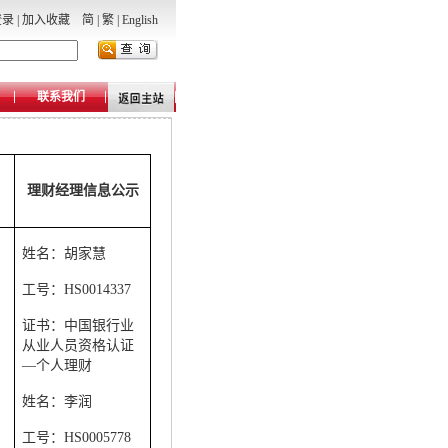
登录
|
加入收藏
简
|
繁
|
English
联系我们
理财经理信息公示
姓名：胡家慧
工号：
HS0014337
证书：中国银行业
从业人员资格认证
—个人理财
姓名：李润
工号：
HS0005778