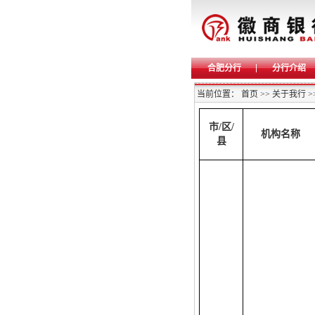
合肥分行
分行介绍
当前位置：
首页
>>
关于我行
>
市
/
区
/
机构名称
县