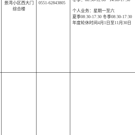
景湾小区西大门
0551-62843805
综合楼
个人业务：星期一至六
夏季
08:30-17:30
冬季
08:30-17:30
年度轮休时间
4
月
1
日至
11
月
30
日