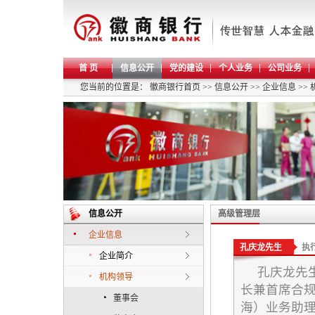
首 页
信息公开
党的建设
个人业务
公司业务
您当前的位置是：
徽商银行首页
>>
信息公开
>>
企业信息
>>
信息公开
高级管理层
企业信息
孔庆龙先生
执
企业简介
孔庆龙先
机构领导
长兼首席合
董事会
海）业务助