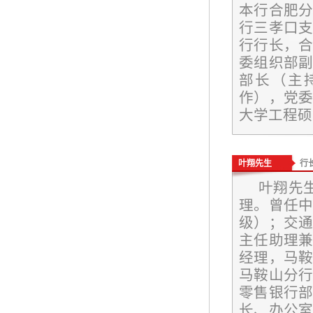
本行合肥
行三孝口
行行长，
委组织部
部长（主
作），党
大学工程硕
叶翔先生
行
叶翔先生
理。曾任
级）；交
主任助理
经理，马
马鞍山分
零售银行
长、办公