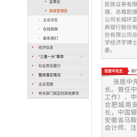
监事会
民族证券有
高级管理层
理、总裁助
公司长城环
企业文化
商银行股份
在线视频
份有限公司
联系我们
学经济学博
经济信息
委。
“三重一大”事项
社会责任履行
张居中先生
副
整改落实情况
张居中先
企业党建
长。曾任
有关部门规定的其他事项
工作），
合肥城南
长，中国
安徽省马
会计师、注