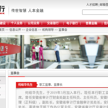
人才招聘
|
邮箱
建设
个人业务
公司业务
交易银行
电子银行
普惠金融
信
首页
>>
信息公开
>>
企业信息
>>
机构领导
>>
监事会
监事会
何结华先生
职工监事、监事长
何结华先生，于2019年3月加入本行。现任本行职
席。曾任安徽省审计厅财金处副主任科员、主任科员，安徽
理（正科级），副处长，安徽省审计厅金融审计处处长，安
处长、离退休干部工作办公室主任，安徽省审计厅总审计