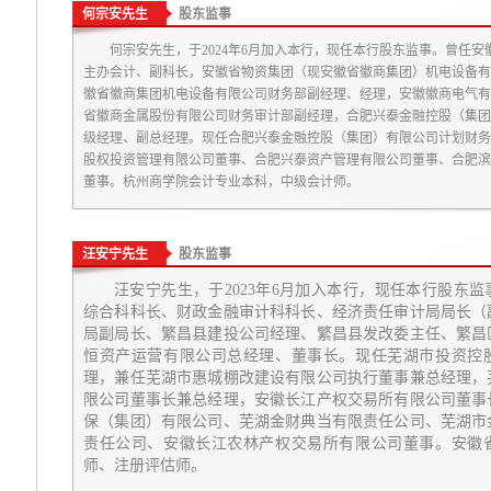
何宗安先生
股东监事
何宗安先生，于2024年6月加入本行，现任本行股东监事。曾任
主办会计、副科长，安徽省物资集团（现安徽省徽商集团）机电设备有
徽省徽商集团机电设备有限公司财务部副经理、经理，安徽徽商电气有
省徽商金属股份有限公司财务审计部副经理，合肥兴泰金融控股（集团
级经理、副总经理。现任合肥兴泰金融控股（集团）有限公司计划财务
股权投资管理有限公司董事、合肥兴泰资产管理有限公司董事、合肥滨
董事。杭州商学院会计专业本科，中级会计师。
汪安宁先生
股东监事
汪安宁先生，于2023年6月加入本行，现任本行股东
综合科科长、财政金融审计科科长、经济责任审计局局长（
局副局长、繁昌县建投公司经理、繁昌县发改委主任、繁昌
恒资产运营有限公司总经理、董事长。现任芜湖市投资控
理，兼任芜湖市惠城棚改建设有限公司执行董事兼总经理，
限公司董事长兼总经理，安徽长江产权交易所有限公司董事
保（集团）有限公司、芜湖金财典当有限责任公司、芜湖市
责任公司、安徽长江农林产权交易所有限公司董事。安徽
师、注册评估师。