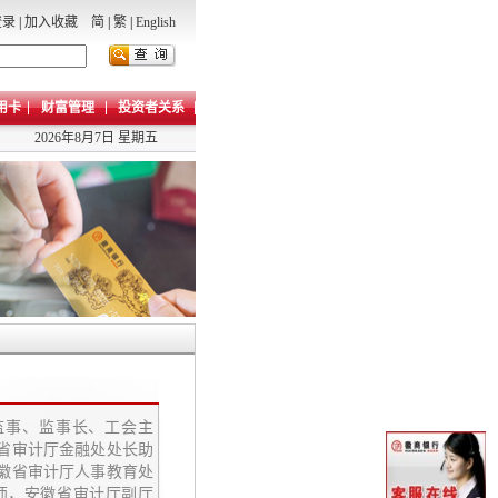
登录
|
加入收藏
简
|
繁
|
English
用卡
财富管理
投资者关系
2026年8月7日 星期五
工监事、监事长、工会主
省审计厅金融处处长助
徽省审计厅人事教育处
师，安徽省审计厅副厅