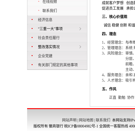
在线视频
成就客户梦想
创造
促进员工发展
承担
联系我们
三、核心价值观
经济信息
诚信 稳健 创新 和
“三重一大”事项
四、理念
社会责任履行
1
、经营理念：
与市
整改落实情况
2
、管理理念：系统 
3
、风险理念：审慎
企业党建
分层
前瞻
有关部门规定的其他事项
主动
4
、服务理念：
亲和 
5
、人才理念：吸引
五、作风
正直
勤勉
协作
网站声明
|
网站地图
|
联系我们
本网站支持IPv
版权所有 徽商银行
皖ICP备08004982号-1
全国统一客服热线 4008