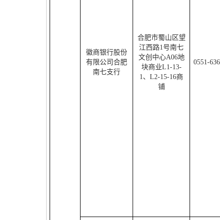
合肥市蜀山区望
江西路
1
号南七
徽商银行股份
文创中心
A06
地
有限公司合肥
0551-63
块商业
L1-13-
南七支行
1
、
L2-15-16
商
铺