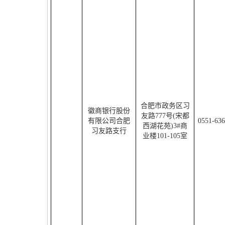
合肥市政务区习
徽商银行股份
友路
777
号
(
宋都
有限公司合肥
0551-63
西湖花苑
)3#
商
习友路支行
业楼
101-105
室