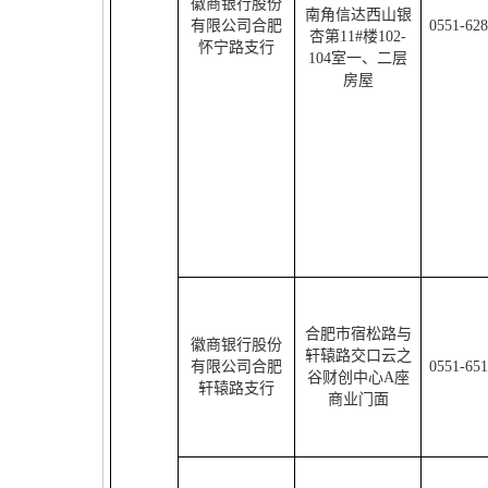
徽商银行股份
南角信达西山银
有限公司合肥
0551-62
杏第
11#
楼
102-
怀宁路支行
104
室一、二层
房屋
合肥市宿松路与
徽商银行股份
轩辕路交口云之
有限公司合肥
0551-65
谷财创中心
A
座
轩辕路支行
商业门面