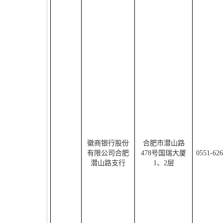
徽商银行股份
合肥市潜山路
有限公司合肥
478
号国瑞大厦
0551-62
潜山路支行
1
、
2
层