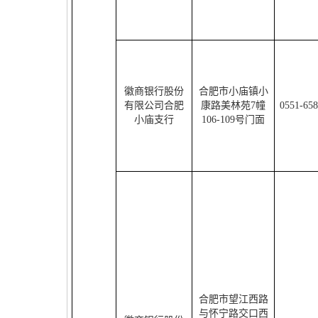
徽商银行股份
合肥市小庙镇小
有限公司合肥
康路美林苑
7
幢
0551-65
小庙支行
106-109
号门面
合肥市望江西路
与怀宁路交口西