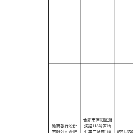
合肥市庐阳区濉
徽商银行股份
溪路
118
号置地
有限公司合肥
汇丰广场商
1
幢
0551-65