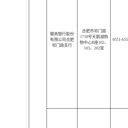
合肥市祁门路
徽商银行股份
1718
号天鹅湖购
有限公司合肥
0551-65
物中心
B
座
102
、
祁门路支行
103
、
202
室