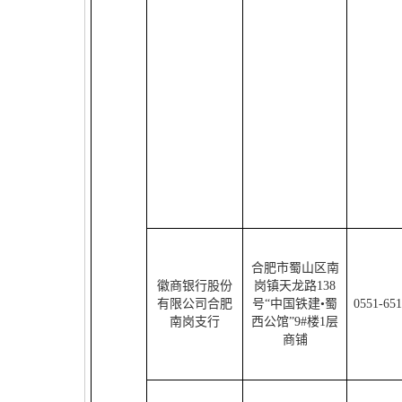
合肥市蜀山区南
徽商银行股份
岗镇天龙路
138
有限公司合肥
号“中国铁建•蜀
0551-65
南岗支行
西公馆”
9#
楼
1
层
商铺