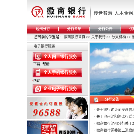
池州分行
分行介绍
分行公告
优
您当前的位置是：
徽商银行首页
>>
关于我行
>>
分支机构
>>
电子银行服务
个人网上银行服务
·
下载
·
帮助
个人手机银行服务
·
帮助
企业电子银行服务
分行公告
·
关于银行询证函受理信
·
关于池州池阳路离行式
·
徽商银行池州分行关于2
·
徽商银行党委第二巡察