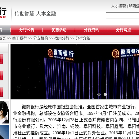
人才招聘
|
邮箱
绍
分行公告
优惠活动
分行资讯
分行网点
首页
>>
关于我行
>>
分支机构
>>
宿州分行
>>
分行介绍