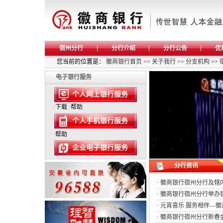
宿州分行
分行介绍
分行公告
优
您当前的位置是：
徽商银行首页
>>
关于我行
>>
分支机构
>>
电子银行服务
个人网上银行服务
·
下载
·
帮助
个人手机银行服务
·
帮助
企业电子银行服务
分行资讯
·
徽商银行宿州分行及辖内两
·
徽商银行宿州分行举办
·
元宵喜乐 服务相伴—
·
徽商银行宿州分行新春