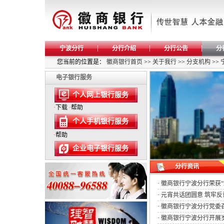
宁波分行
分行介绍
分行公告
分
您当前的位置是：
徽商银行首页
>>
关于我行
>>
分支机构
>>
电子银行服务
个人网上银行服务
·
下载
·
帮助
个人手机银行服务
·
帮助
企业电子银行服务
分行资讯
·
徽商银行宁波分行荣获“
·
元宵共话团圆意 筑牢反诈“钱
·
徽商银行宁波分行党委召
·
徽商银行宁波分行开展