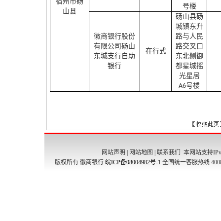
宿州市砀
号楼
山县
砀山县砀
城镇东升
徽商银行股份
路与人民
有限公司砀山
路交叉口
在行式
东城支行自助
东北侧御
银行
都星城摇
光星居
号楼
A6
网站声明
|
网站地图
|
联系我们
本网站支持IPv
版权所有 徽商银行
皖ICP备08004982号-1
全国统一客服热线 4008