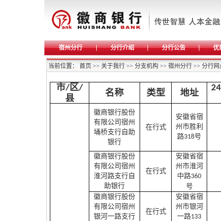
宿州分行
分行介绍
分行公告
优
当前位置：
首页
>>
关于我行
>>
分支机构
>>
宿州分行
>>
分行网
市
区
/
/
24
名称
类型
地址
县
徽商银行股份
安徽省宿
有限公司宿州
州市胜利
在行式
埇桥支行自助
路
号
318
银行
徽商银行股份
安徽省宿
有限公司宿州
州市淮河
在行式
淮河路支行自
中路
360
助银行
号
徽商银行股份
安徽省宿
有限公司宿州
州市银河
在行式
银河一路支行
一路
133