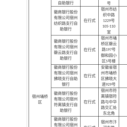
自助银行
号
宿州市纺
徽商银行股份
织中路
有限公司宿州
在行式
号
1229
纺织路支行自
105-110
助银行
室
宿州市埇
徽商银行股份
桥区磬云
有限公司宿州
路
号
在行式
197
磬云路支行自
御和园小
助银行
区
号楼
5
徽商银行股份
安徽省宿
有限公司宿州
州市埇桥
在行式
拂晓支行自助
区拂晓大
银行
道
号
929
宿州市符
徽商银行股份
离镇宿符
宿州埇桥
有限公司宿州
在行式
路与中华
区
符离镇支行自
路交汇处
助银行
东北角
徽商银行股份
宿州市汴
有限公司宿州