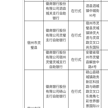
徽商银行股份
泗县泗城
有限公司泗县
镇中城街
在行式
城关支行自助
号
95
银行
宿州市灵
璧县灵城
徽商银行股份
镇钟灵大
有限公司灵璧
在行式
道与灵双
支行自助银行
路交叉口
宿州市灵
尚东国际
璧县
徽商银行股份
安徽省宿
有限公司宿州
州市灵璧
在行式
灵璧灵城支行
县解放中
自助银行
路
号
6
砀山县砀
城镇政务
新区科技
徽商银行股份
路与砀郡
有限公司砀山
在行式
路交叉口
支行自助银行
东南角七
彩世界御
景国际
22