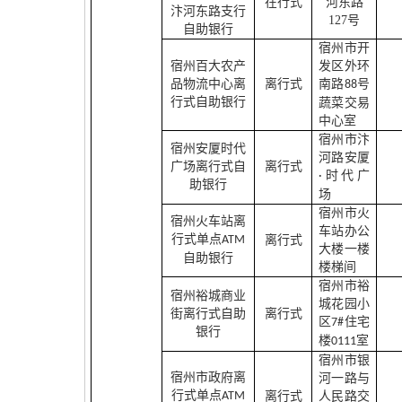
在行式
河东路
汴河东路支行
127
号
自助银行
宿州市开
宿州百大农产
发区外环
品物流中心离
离行式
南路
号
88
行式自助银行
蔬菜交易
中心室
宿州市汴
宿州安厦时代
河路安厦
广场离行式自
离行式
时代广
·
助银行
场
宿州市火
宿州火车站离
车站办公
行式单点
ATM
离行式
大楼一楼
自助银行
楼梯间
宿州市裕
宿州裕城商业
城花园小
街离行式自助
离行式
区
住宅
7#
银行
楼
室
0111
宿州市银
宿州市政府离
河一路与
行式单点
ATM
离行式
人民路交