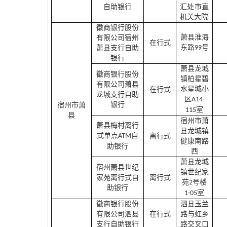
自助银行
汇处市直
机关大院
徽商银行股份
萧县淮海
有限公司宿州
在行式
东路
号
萧县支行自助
99
银行
萧县龙城
徽商银行股份
镇柏星碧
有限公司萧县
水星城小
在行式
龙城支行自助
区
A14-
银行
宿州市萧
室
115
县
宿州市萧
萧县梅村离行
县龙城镇
式单点
自
ATM
离行式
健康南路
助银行
西
萧县龙城
宿州萧县世纪
镇世纪家
家苑离行式自
离行式
苑
号楼
2
助银行
室
1-05
徽商银行股份
泗县玉兰
有限公司泗县
在行式
路与虹乡
支行自助银行
路交叉口