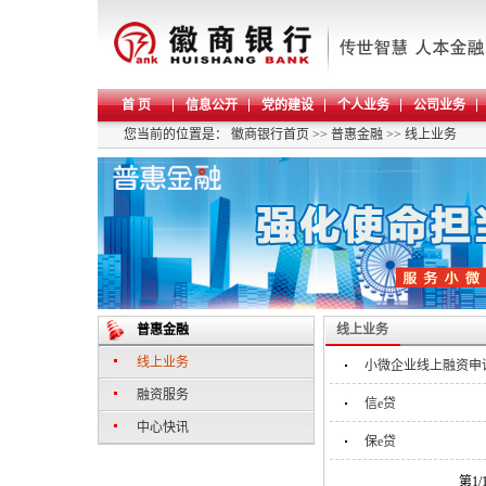
首 页
信息公开
党的建设
个人业务
公司业务
您当前的位置是：
徽商银行首页
>>
普惠金融
>>
线上业务
普惠金融
线上业务
线上业务
小微企业线上融资申
融资服务
信e贷
中心快讯
保e贷
第1