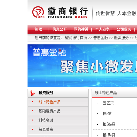
首 页
信息公开
党的建设
个人业务
公司业务
您当前的位置是：
徽商银行首页
>>
普惠金融
>>
融资服务
>>
融资服务
线上特色产品
线上特色产品
园区贷
基础融资产品
信e贷
科技金融
担保e贷
贸易融资
抵押e贷