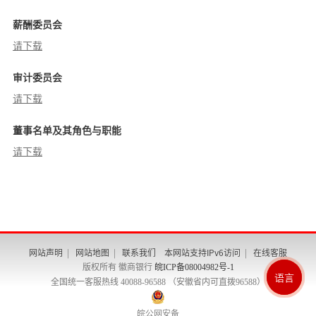
薪酬委员会
请下载
审计委员会
请下载
董事名单及其角色与职能
请下载
网站声明
|
网站地图
|
联系我们
本网站支持IPv6访问
|
在线客服
版权所有 徽商银行
皖ICP备08004982号-1
En
繁
简
语言
全国统一客服热线 40088-96588 （安徽省内可直拨96588）
皖公网安备