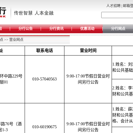
人才招聘
|
邮箱
绍
分行公告
分行资讯
优惠活动
分行网点
点
>>
营业网点
址
联系电话
营业时间
1.姓名：
和公共基础
环中路229号
9:00-17:00节假日营业时
010-57040563
层01
间另行公告
2.姓名：
财和公共基
1.姓名：
财和公共基
格、会计从
路76号（酒
9:00-17:00节假日营业时
010-60190675
1-3
间另行公告