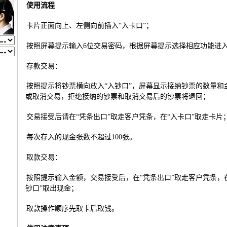
使用流程
卡片正面向上、左侧向前插入“入卡口”；
按照屏幕提示输入
6
位交易密码，根据屏幕提示选择相应功能进
存款交易：
按照提示将钞票横向放入“入钞口”，屏幕显示接纳钞票的数量和
或取消交易，拒绝接纳的钞票和取消交易后的钞票将退回；
交易接受后请在“凭条出口”取走客户凭条，在“入卡口”取走卡片
每次存入的现金张数不超过
100
张。
取款交易：
按照提示输入金额，交易接受后，在“凭条出口”取走客户凭条，在
钞口”取出现金；
取款操作顺序先取卡后取钱。