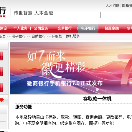
人才招聘
|
邮箱
建设
个人业务
公司业务
交易银行
电子银行
普惠金融
信
首页
>>
电子银行
>>
自助银行
>>
存取款一体机服务
存取款一体机
服务功能
本地及异地黄山卡存款、取款、转账、查询余额、更改密码、电
询、电子现金明细查询、绑定账户圈存、圈提）等功能。