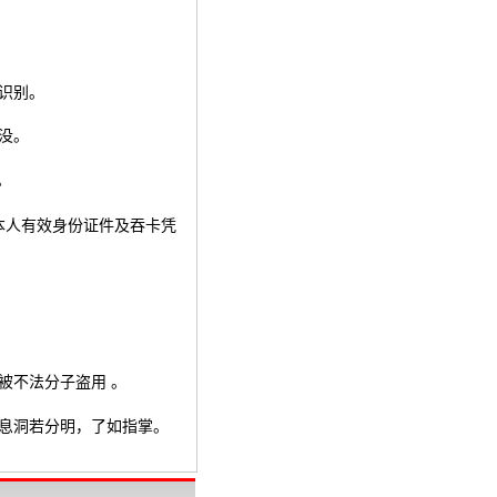
识别。
没。
。
本人有效身份证件及吞卡凭
被不法分子盗用
。
息洞若分明，了如指掌。