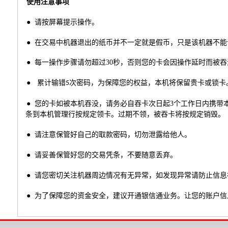
使用注意事项
●
请按屏幕提示操作。
●
在交易中机器退出的纸币并不一定就是假币，只是该机器不能
●
每一操作步骤请勿超过
30
秒，否则您的卡会因操作延时而被吞
●
次密码，为保障您的权益，本机将保留贵卡或锁卡
累计输错5
●
您的卡如被本机吞没，请务必自吞卡次日起
3
个工作日内携带
条到本机管理行按规定领卡。过期不领，被吞卡将按规定销毁。
●
请注意保管好自己的取款密码，切勿泄露给他人。
●
请妥善保管好您的交易凭条，不要随意丢弃。
●
请您密切关注机器周边情况有无异常，如发现异常请防止信息
●
为了保障您的资金安全，建议开通银信通业务。让您的账户信