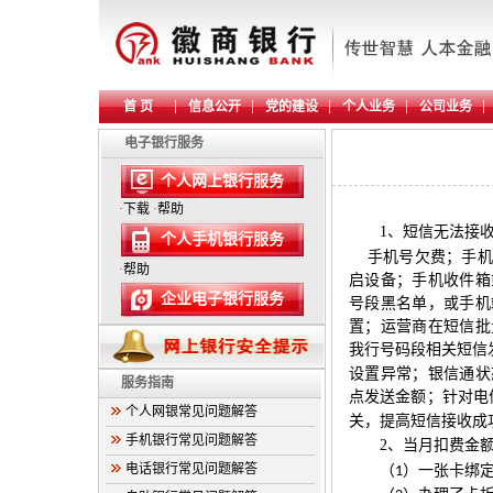
首 页
信息公开
党的建设
个人业务
公司业务
电子银行服务
个人网上银行服务
·
下载
·
帮助
1、
短信无法接
个人手机银行服务
手机号欠费；手机
·
帮助
启设备；手机收件箱
企业电子银行服务
号段黑名单，或手机
置；运营商在短信批
我行号码段相关短信
设置异常；银信通状
服务指南
点发送金额；针对电
个人网银常见问题解答
关，提高短信接收成
手机银行常见问题解答
2、
当月扣费金
电话银行常见问题解答
（
）一张卡绑
1