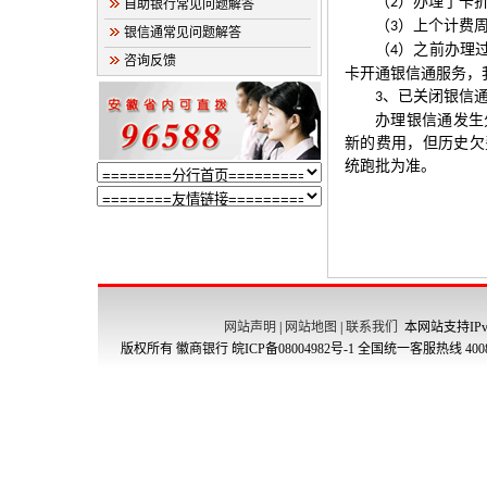
（
）办理了卡
2
自助银行常见问题解答
（
）上个计费
3
银信通常见问题解答
（
）之前办理
4
咨询反馈
卡开通银信通服务，
、已关闭银信
3
办理银信通发生
新的费用，但历史欠
统跑批为准。
网站声明
|
网站地图
|
联系我们
本网站支持IPv
版权所有 徽商银行
皖ICP备08004982号-1
全国统一客服热线 4008